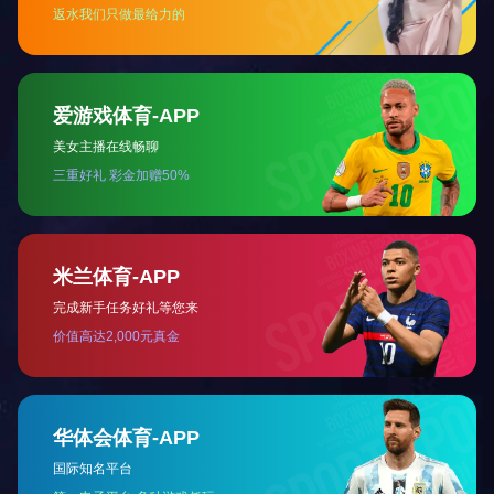
公司邮箱：kehongchem@126.com
微信公众号
欢迎关注我们的官方公众号
客户留言
留言应用名称：
客户留言
描述：
*
留言内容：
姓名：
性别：
男
女