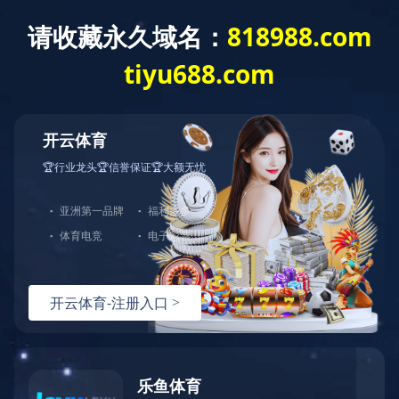
首页
走进科宏
产品中心
新闻动态
环保专栏
服务支持
米兰体育(中国)
EN