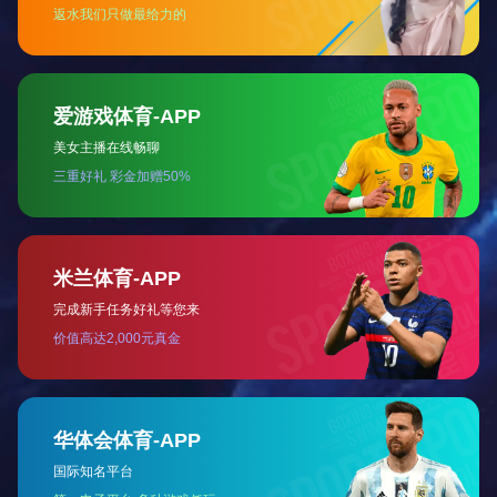
南门
烷基酚车间
烷基酚车间
南门
南门
米兰体育在线网站车间
米兰体育在线网站车间