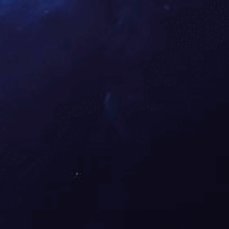
≤50
≥99.5
≤0.05