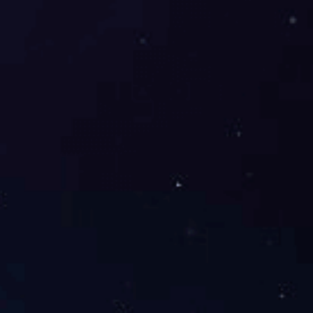
官方端入口
|
华体网页版登录入口
|
开云手机官方版登录入口
|