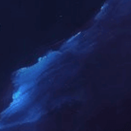
标准
无色或者淡黄色液体