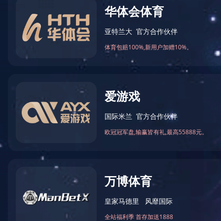
0546-8879126
Scroll loading
米兰体育在线网站
米兰体育(中国)
您现在的位置：
首页
/
产品中心
/
米兰体育在线网站
/
邻叔丁基苯酚