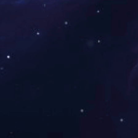
万象城手机在线官网
|
皇冠·app官网首页
|
拼搏在线官网
|
拼搏
联系方式
地址：东营港经济开发区
电话：0546-8879126
公司邮箱：kehongchem@126.com
微信公众号
欢迎关注我们的官方公众号
客户留言