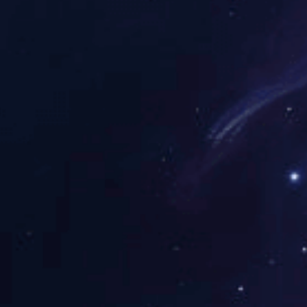
所属分类
返回列表

1
分享
产品描述
参数
邻叔丁基苯酚
用途：该产品主要用于抗氧化剂、植物保护剂、合成树脂、医
CAS No.:88-16-6
指标：
指标
外观