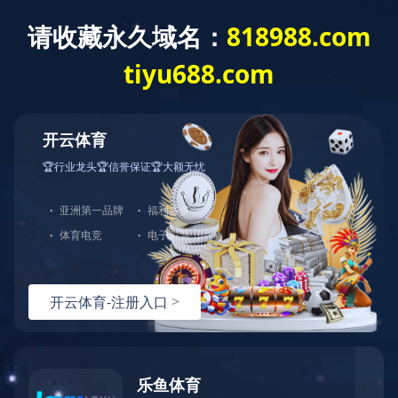
首页
走进科宏
产品中心
新闻动态
环保专栏
服务支持
米兰体育(中国)
EN