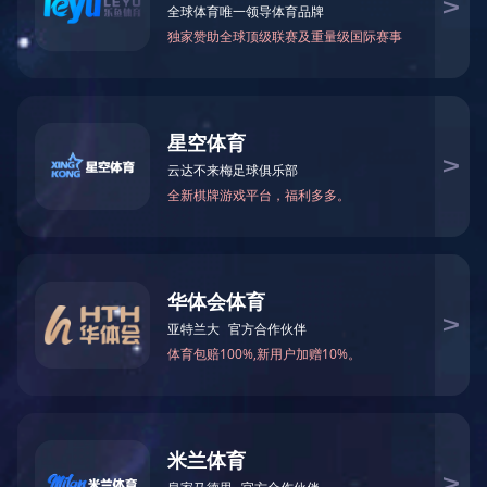
0546-8879126
产品中心
Scroll loading
米兰体育在线网站
米兰体育(中国)
您现在的位置：
首页
/
产品中心
/
米兰体育(中国)