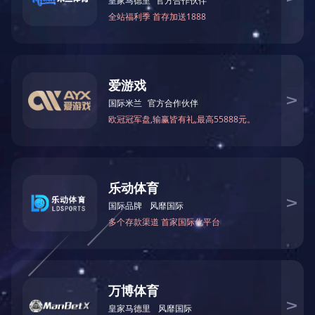
碳足迹评价报告
28
2025/05
碳核查报告
28
2025/05
米兰体育在线网站2024年度社会责任报告
24
2025/05
利益相关方承诺书
23
2025/05
米兰体育在线网站年产13000吨烷基酚装置产业链条
延伸改造项目 环境影响报告书全文和公众参与说明