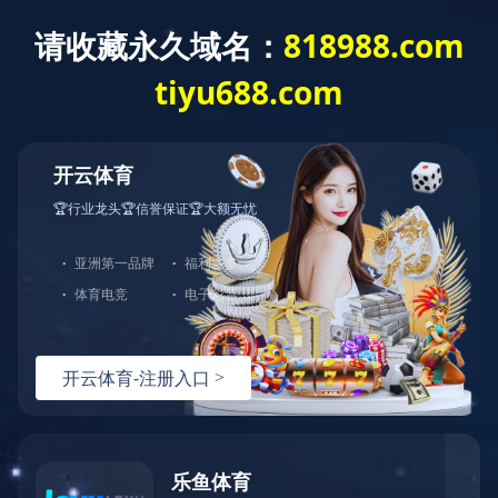
首页
走进科宏
产品中心
新闻动态
环保专栏
服务支持
米兰体育(中国)
EN