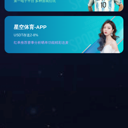
*
留言内容：
姓名：
性别：
男
女
手机：
电话：
传真：
邮箱：
地址：
邮编：
*
验证码：