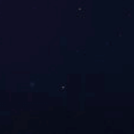
28
2025
05
碳足迹评价报告
28
2025
05
碳核查报告
24
2025
05
米兰体育在线网站2024年度社会责任报告