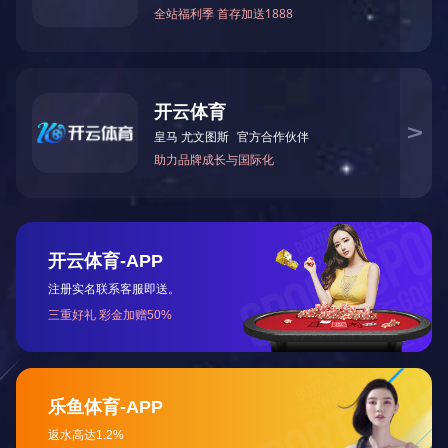
香料香精系列产品是烷基酚产业链的延伸，综合生产能力
居于国内前列，产品远销荷兰、墨西哥、新加坡、瑞士等十多
个国家，2024年出口创汇1800万美元。
2010
年
本公司创建于2010年
20000
吨
年烷基酚装置
3000
吨
年产2,4-二叔戊基苯酚装置
查看更多 →


KEHONG CHIMICAL