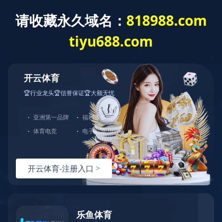
首页
走进科宏
产品中心
新闻动态
环保专栏
服务支持
米兰体育(中国)
EN